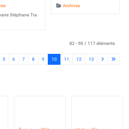
ves
Archives
maire Stéphane Tra
82 - 90 / 117 éléments
5
6
7
8
9
10
11
12
13