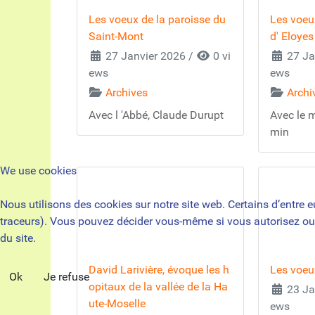
Les voeux de la paroisse du
Les voeu
Saint-Mont
d' Eloyes
27 Janvier 2026
/
0 vi
27 Ja
ews
ews
Archives
Archi
Avec l 'Abbé, Claude Durupt
Avec le 
min
We use cookies
Nous utilisons des cookies sur notre site web. Certains d’entre e
traceurs). Vous pouvez décider vous-même si vous autorisez ou no
du site.
David Larivière, évoque les h
Les voe
Ok
Je refuse
opitaux de la vallée de la Ha
23 Ja
ute-Moselle
ews