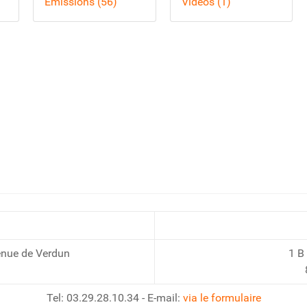
Émissions (56)
Vidéos (1)
enue de Verdun
1 B
Tel: 03.29.28.10.34 - E-mail:
via le formulaire