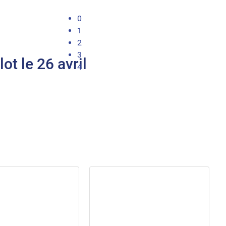
0
1
2
3
ot le 26 avril
4