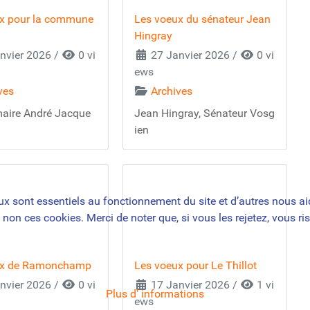
x pour la commune
Les voeux du sénateur Jean
Hingray
nvier 2026
/
0 vi
27 Janvier 2026
/
0 vi
ews
ves
Archives
maire André Jacque
Jean Hingray, Sénateur Vosg
ien
ux sont essentiels au fonctionnement du site et d’autres nous aide
n ces cookies. Merci de noter que, si vous les rejetez, vous ris
ux de Ramonchamp
Les voeux pour Le Thillot
nvier 2026
/
0 vi
17 Janvier 2026
/
1 vi
Plus d' informations
ews