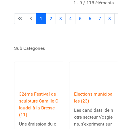
1 - 9 / 118 éléments
1
2
3
4
5
6
7
8
9
Sub Categories
32ème Festival de
Elections municipa
sculpture Camille C
les (23)
laudel à la Bresse
Les candidats, de n
(11)
otre secteur Vosgie
Une émission du c
ns, s'expriment sur