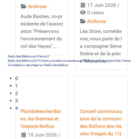
17 Juin 2026
/
Archives
0 views
Aude Bastien, co-pr
Archives
ésidente de l'associ
ation "Préservons
Léa Storn, comédie
l'environnement du
nne, nous parle de l
col des Hayes"...
a compagnie 5ème
Sirène et de la pièc
Radio des Ballons sur France 3
e "Mona t'es...
Radio des Ballons à la TV Dans une série consacrée aux Radios locales du Grand-Est, France
3 à réalisé un reportage sur Radio des Ballons
0
1
2
3
4
Plombières-les-Bai
Conseil communau
ns, les thermes et
taire de la comcom
l'espace Berlioz
des Ballons des Ha
utes Vosges du 11j
15 Juin 2026
/