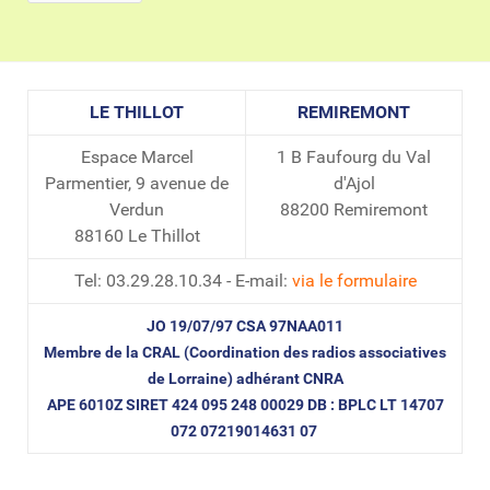
LE THILLOT
REMIREMONT
Espace Marcel
1 B Faufourg du Val
Parmentier, 9 avenue de
d'Ajol
Verdun
88200 Remiremont
88160 Le Thillot
Tel: 03.29.28.10.34 - E-mail:
via le formulaire
JO 19/07/97 CSA 97NAA011
Membre de la CRAL (Coordination des radios associatives
de Lorraine) adhérant CNRA
APE 6010Z SIRET 424 095 248 00029 DB : BPLC LT 14707
072 07219014631 07