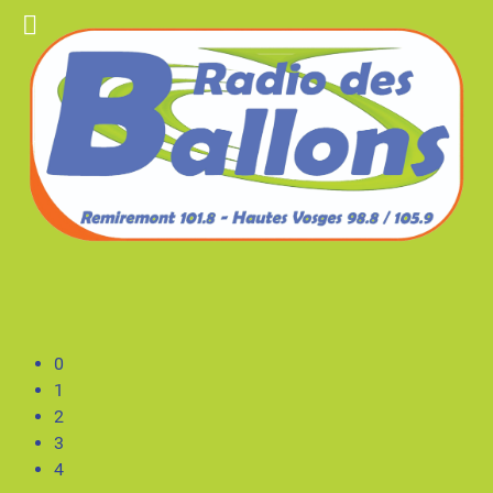
0
1
2
3
4