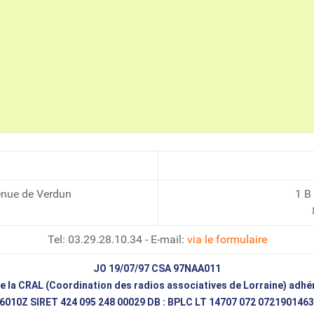
enue de Verdun
1 B
Tel: 03.29.28.10.34 - E-mail:
via le formulaire
JO 19/07/97 CSA 97NAA011
 la CRAL (Coordination des radios associatives de Lorraine) adh
6010Z SIRET 424 095 248 00029 DB : BPLC LT 14707 072 0721901463