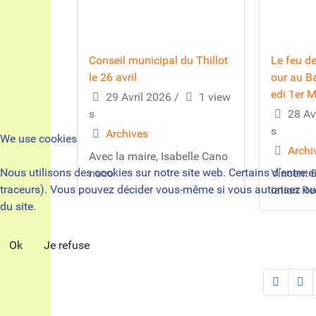
Conseil municipal du Thillot
Le feu de
le 26 avril
our au Ba
edi 1er M
29 Avril 2026
/
1 view
s
28 Av
s
Archives
We use cookies
Archi
Avec la maire, Isabelle Cano
Nous utilisons des cookies sur notre site web. Certains d’entre e
naco
Vincent 
traceurs). Vous pouvez décider vous-même si vous autorisez ou no
iation Re
du site.
Ok
Je refuse