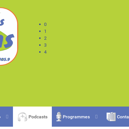
0
1
2
3
4
o
Podcasts
Programmes
Conta