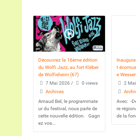
Découvrez la 16ème édition
Inaugurat
du Wolfi Jazz, au fort Kléber
t écomus
de Wolfisheim (67)
e Wesser
7 Mai 2026
/
0 views
2 Mai
Archives
Archi
Arnaud Bel, le programmate
Avec: -De
ur du festival, nous parle de
re région
cette nouvelle édition. Gagn
de la fon
ez vos...