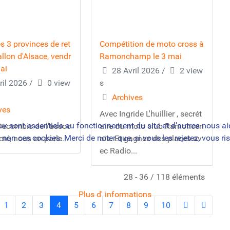
s 3 provinces de ret
Compétition de moto cross à
llon d'Alsace, vendr
Ramonchamp le 3 mai
ai
28 Avril 2026
/
2 view
ril 2026
/
0 view
s
Archives
ves
Avec Ingride L'huillier , secrét
ux sont essentiels au fonctionnement du site et d’autres nous aide
Decombis de l'assoc
aire du moto club Ramoncen
n ces cookies. Merci de noter que, si vous les rejetez, vous ris
cré, nous en parle.
ais. Et gagnez des places av
ec Radio...
28 - 36 / 118 éléments
Plus d' informations
1
2
3
4
5
6
7
8
9
10