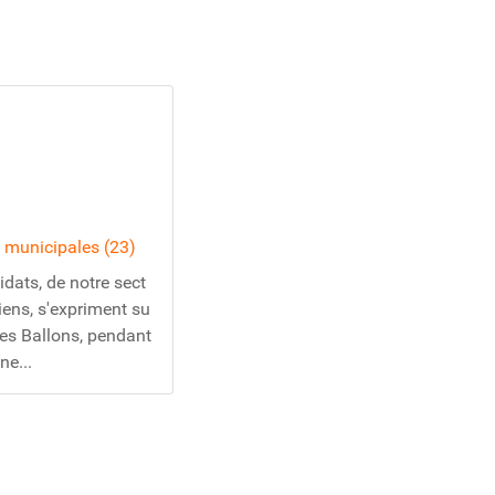
s municipales (23)
dats, de notre sect
iens, s'expriment su
des Ballons, pendant
ne...