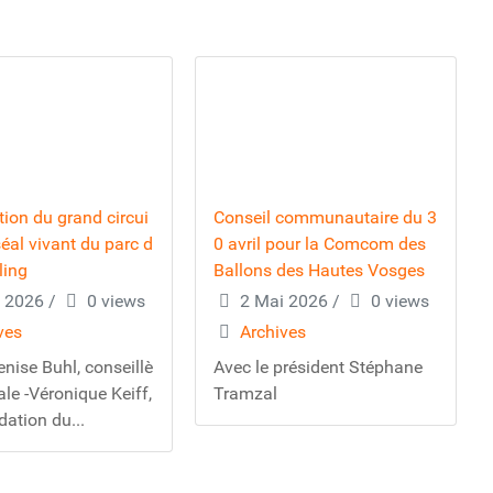
ion du grand circui
Conseil communautaire du 3
éal vivant du parc d
0 avril pour la Comcom des
ling
Ballons des Hautes Vosges
 2026
/
0 views
2 Mai 2026
/
0 views
ves
Archives
nise Buhl, conseillè
Avec le président Stéphane
ale -Véronique Keiff,
Tramzal
dation du...