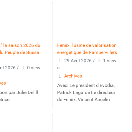
s" la saison 2026 du
Feniix, l'usine de valorisation
du Peuple de Bussa
énergétique de Rambervillers
29 Avril 2026
/
1 view
ril 2026
/
0 view
s
Archives
ves
Avec: Le président d'Evodia,
ion par Julie Delill
Patrick Lagarde Le directeur
ctrice.
de Feniix, Vincent Ancelin