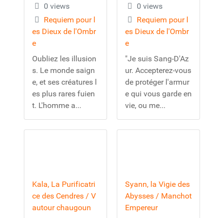
0 views
0 views
Requiem pour l
Requiem pour l
es Dieux de l'Ombr
es Dieux de l'Ombr
e
e
Oubliez les illusion
"Je suis Sang-D'Az
s. Le monde saign
ur. Accepterez-vous
e, et ses créatures l
de protéger l'armur
es plus rares fuien
e qui vous garde en
t. L'homme a...
vie, ou me...
Kala, La Purificatri
Syann, la Vigie des
ce des Cendres / V
Abysses / Manchot
autour chaugoun
Empereur