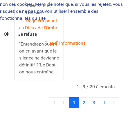
non ces cookies. Merci de noter que, si vous les rejetez, vous
7 Mai 2026
/
risquez de ne pas pouvoir utiliser l’ensemble des
0 views
fonctionnalités du site.
Requiem pour l
es Dieux de l'Ombr
Ok
Je refuse
e
Plus d' informations
"Entendrez-vous m
on cri avant que le
silence ne devienne
définitif ?"Le Basti
on nous entraîne...
1 - 9 / 20 éléments
1
2
3