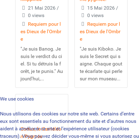
21 Mai 2026
/
15 Mai 2026
/
0 views
0 views
Requiem pour l
Requiem pour l
es Dieux de l'Ombr
es Dieux de l'Ombr
e
e
"Je suis Banog. Je
"Je suis Kiboko. Je
suis le verdict du ci
suis le Secret qui s
el. Si tu détruis la f
aigne. Chaque gout
orêt, je te punis." Au
te écarlate qui perle
jourd'hui,...
sur mon museau...
We use cookies
Nous utilisons des cookies sur notre site web. Certains d’entre
eux sont essentiels au fonctionnement du site et d’autres nous
aident à améliorer ce site et l’expérience utilisateur (cookies
Cortus, le Caméléo
traceurs). Vous pouvez décider vous-même si vous autorisez ou
n Pygmée