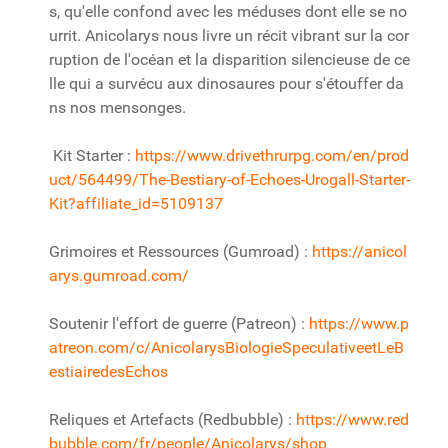
s, qu'elle confond avec les méduses dont elle se no
urrit. Anicolarys nous livre un récit vibrant sur la cor
ruption de l'océan et la disparition silencieuse de ce
lle qui a survécu aux dinosaures pour s'étouffer da
ns nos mensonges.
Kit Starter :
https://www.drivethrurpg.com/en/prod
uct/564499/The-Bestiary-of-Echoes-Urogall-Starter-
Kit?affiliate_id=5109137
Grimoires et Ressources (Gumroad) :
https://anicol
arys.gumroad.com/
Soutenir l'effort de guerre (Patreon) :
https://www.p
atreon.com/c/AnicolarysBiologieSpeculativeetLeB
estiairedesEchos
Reliques et Artefacts (Redbubble) :
https://www.red
bubble.com/fr/people/Anicolarys/shop