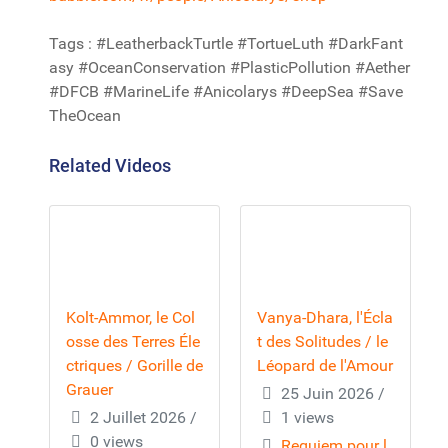
Tags : #LeatherbackTurtle #TortueLuth #DarkFant
asy #OceanConservation #PlasticPollution #Aether
#DFCB #MarineLife #Anicolarys #DeepSea #Save
TheOcean
Related Videos
Kolt-Ammor, le Col
Vanya-Dhara, l'Écla
osse des Terres Éle
t des Solitudes / le
ctriques / Gorille de
Léopard de l'Amour
Grauer
25 Juin 2026
/
2 Juillet 2026
/
1 views
0 views
Requiem pour l