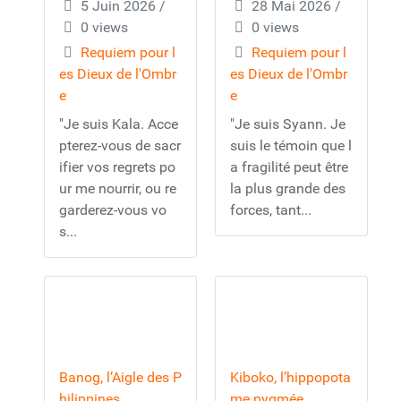
5 Juin 2026
/
28 Mai 2026
/
0 views
0 views
Requiem pour l
Requiem pour l
es Dieux de l'Ombr
es Dieux de l'Ombr
e
e
"Je suis Kala. Acce
"Je suis Syann. Je
pterez-vous de sacr
suis le témoin que l
ifier vos regrets po
a fragilité peut être
ur me nourrir, ou re
la plus grande des
garderez-vous vo
forces, tant...
s...
Banog, l’Aigle des P
Kiboko, l’hippopota
hilippines
me pygmée.