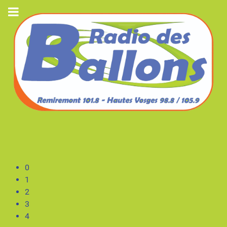
0
1
2
3
4