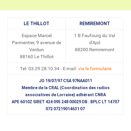
LE THILLOT
REMIREMONT
Espace Marcel
1 B Faufourg du Val
Parmentier, 9 avenue de
d'Ajol
Verdun
88200 Remiremont
88160 Le Thillot
Tel: 03.29.28.10.34 - E-mail:
via le formulaire
JO 19/07/97 CSA 97NAA011
Membre de la CRAL (Coordination des radios
associatives de Lorraine) adhérant CNRA
APE 6010Z SIRET 424 095 248 00029 DB : BPLC LT 14707
072 07219014631 07