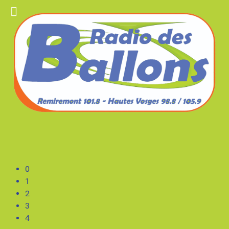
0
1
2
3
4